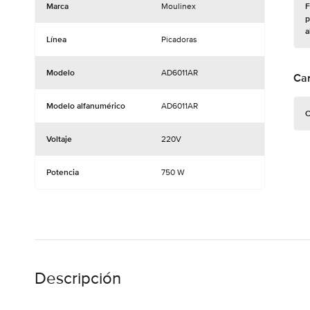
Marca
Moulinex
F
p
a
Línea
Picadoras
Modelo
AD6011AR
Car
Modelo alfanumérico
AD6011AR
C
Voltaje
220V
Potencia
750 W
Descripción