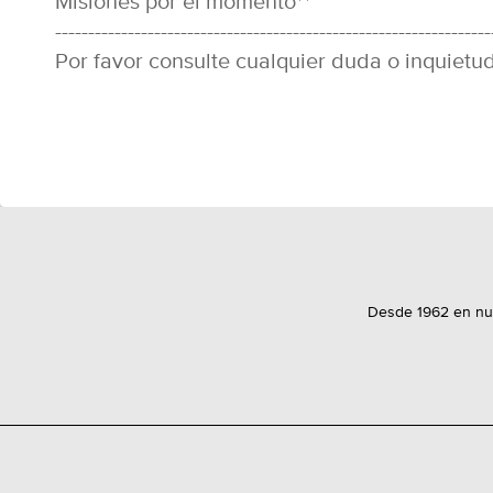
Misiones por el momento**
------------------------------------------------------------------
Por favor consulte cualquier duda o inquietud 
Desde 1962 en nues