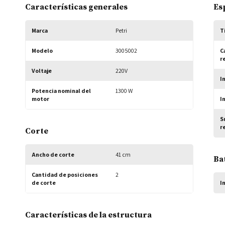
Características generales
Es
Marca
Petri
T
Modelo
3005002
C
r
Voltaje
220V
I
Potencia nominal del 
1300 W
motor
I
S
r
Corte
Ancho de corte
41 cm
Ba
Cantidad de posiciones 
2
de corte
I
Características de la estructura