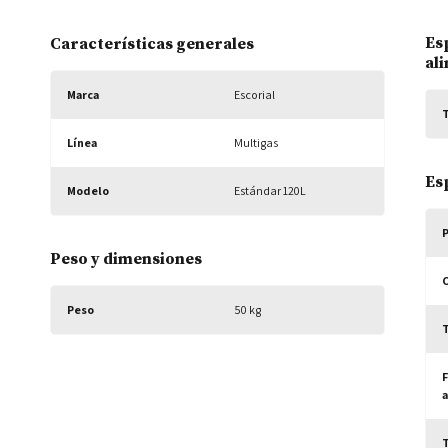
Es
Características generales
al
Marca
Escorial
T
Línea
Multigas
Es
Modelo
Estándar 120L
Peso y dimensiones
Peso
50 kg
T
F
T