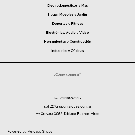
c
n
o
Electrodomésticos y Mas
o
t
f
r
r
Hogar, Muebles y Jardín
r
e
C
i
Deportes y Fitness
r
o
c
Electrónica, Audio y Video
i
l
o
o
Herramientas y Construcción
g
4
r
Industrias y Oficinas
a
0
C
r
L
o
i
l
¿Cómo comprar?
t
g
r
a
o
r
Tel: 01146520837
s
G
split2@grupomarquez.com.ar
E
a
Av.Crovara 3062
Tablada
Buenos Aires
n
s
v
N
Powered by Mercado Shops
í