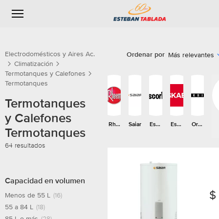
Resultados
Electrodomésticos y Aires Ac.
Ordenar por
Más relevantes
Más relevante
Climatización
Termotanques y Calefones
Termotanques
Termotanques
y Calefones
Rhe
Saiar
Esco
Eska
Orbi
Termotanques
em
rial
be
s
64 resultados
T
Saltar a
Filtros
resultados
e
Capacidad en volumen
r
$
Menos de 55 L
(16)
m
55 a 84 L
(18)
o
85 L o más
(28)