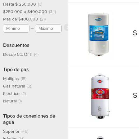
s
L
Hasta $ 250.000
(9)
n
N
t
$250.000 a $400.000
(34)
T
q
a
s
Más de $400.000
(21)
e
u
t
S
r
e
$
u
a
m
A
r
i
o
Descuentos
G
a
a
t
a
Desde 5% OFF
(4)
l
r
a
s
D
D
n
Tipo de gas
N
e
T
e
q
a
Multigas
(15)
P
e
P
u
Gas natural
(6)
t
i
r
i
e
$
Eléctrico
(2)
u
e
m
é
E
Natural
(1)
r
1
o
C
c
a
5
t
o
Tipos de conexiones de
o
l
0
agua
a
n
t
R
L
n
e
Superior
(45)
e
h
T
t
Inferior
(14)