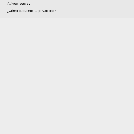
a
Avisos legales
o
t
¿Cómo cuidamos tu privacidad?
G
r
a
t
i
s