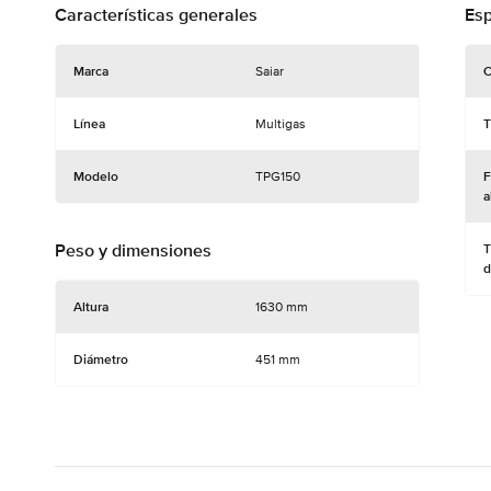
Características generales
Esp
Marca
Saiar
C
Línea
Multigas
T
Modelo
TPG150
F
a
Peso y dimensiones
T
d
Altura
1630 mm
Diámetro
451 mm