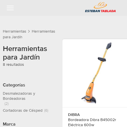
Resultados
Herramientas
Herramientas
para Jardín
Herramientas
para Jardín
8 resultados
Saltar a
Filtros
resultados
Categorías
Desmalezadoras y
Bordeadoras
(2)
Cortadoras de Césped
(6)
DIBRA
Bordeadora Dibra B45002r
Marca
Eléctrica 600w