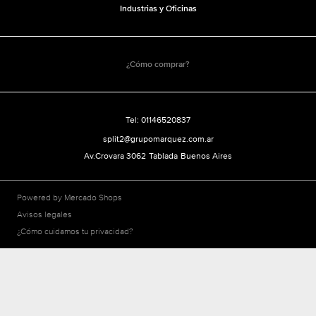
Industrias y Oficinas
¿Cómo comprar?
Tel: 01146520837
split2@grupomarquez.com.ar
Av.Crovara 3062
Tablada
Buenos Aires
Powered by Mercado Shops
Avisos legales
¿Cómo cuidamos tu privacidad?